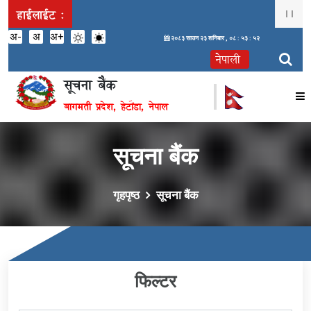
हाईलाईट :
अ-
अ
अ+
२०८३ साउन २३ शनिबार ,
०८ : ५३ : ५२
सूचना बैंक
बागमती प्रदेश, हेटौंडा, नेपाल
सूचना बैंक
गृहपृष्ठ
सूचना बैंक
फिल्टर