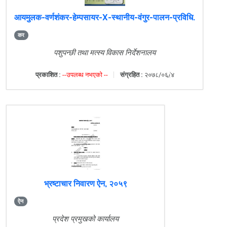
आयमुलक-वर्णशंकर-हेम्पसायर-X-स्थानीय-वंगुर-पालन-प्रविधि.
कर
पशुपन्छी तथा मत्स्य विकास निर्देशनालय
प्रकाशित :
--उपलब्ध नभएको --
संग्रहित :
२०७८/०६/४
भ्रष्टाचार निवारण ऐन, २०५९
ऐन
प्रदेश प्रमुखको कार्यालय