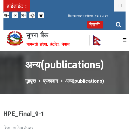
हाईलाईट :
अ-
अ
अ+
२०८३ साउन २५ सोमबार ,
०२ : ३८ : ३९
सूचना बैंक
बागमती प्रदेश, हेटौंडा, नेपाल
अन्य(publications)
गृहपृष्ठ
प्रकाशन
अन्य(publications)
HPE_Final_9-1
शिक्षा तालिम केन्द्र