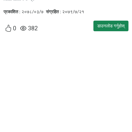
प्रकाशित :
२०७८/०३/७
संग्रहित :
२०७९/७/२१
डाउनलोड गर्नुहोस्
0
382