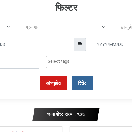
फिल्टर
खोज्नुहोस
रिसेट
जम्मा पोस्ट संख्या : ५७६