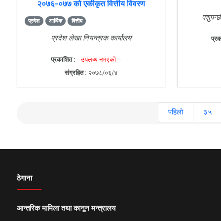
२०७६-०७७ को एकीकृत वित्तीय विवरण
पशुपन्छ
प्रदेश
आर्थिक
वित्तीय
प्रदेश लेखा नियन्त्रक कार्यालय
प्रक
प्रकाशित :
--उपलब्ध नभएको --
संग्रहित :
२०७८/०६/४
पहिलो
३५
ठेगाना
आन्तरिक मामिला तथा कानून मन्त्रालय