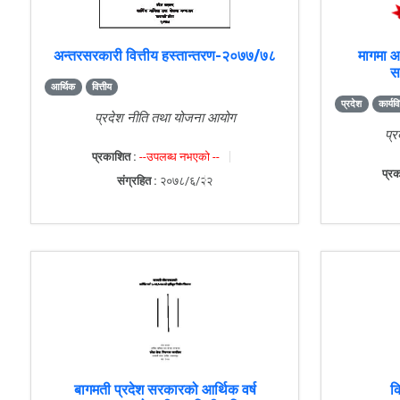
अन्तरसरकारी वित्तीय हस्तान्तरण-२०७७/७८
मागमा 
स
आर्थिक
वित्तीय
प्रदेश
कार्यव
प्रदेश नीति तथा योजना आयोग
प्
प्रकाशित :
--उपलब्ध नभएको --
प्रक
संग्रहित :
२०७८/६/२२
बागमती प्रदेश सरकारको आर्थिक वर्ष
कि