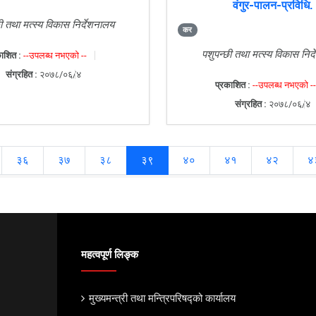
वंगुर-पालन-प्रविधि.
ी तथा मत्स्य विकास निर्देशनालय
कर
पशुपन्छी तथा मत्स्य विकास निर
ाशित :
--उपलब्ध नभएको --
संग्रहित :
२०७८/०६/४
प्रकाशित :
--उपलब्ध नभएको --
संग्रहित :
२०७८/०६/४
३६
३७
३८
३९
४०
४१
४२
४
महत्वपूर्ण लिङ्क
मुख्यमन्त्री तथा मन्त्रिपरिषद्को कार्यालय