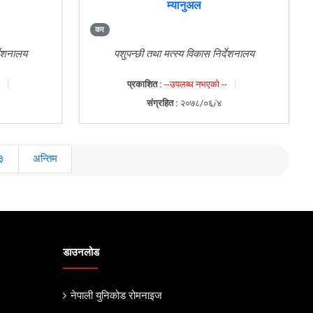
म्यानुअल
कर
्देशनालय
पशुपन्छी तथा मत्स्य विकास निर्देशनालय
प्रकाशित :
--उपलब्ध नभएको --
संग्रहित :
२०७८/०६/४
३
अन्तिम
डाउनलोड
नेपाली युनिकोड रोमनाइज