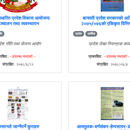
आधारित प्रदेश विकास आयोजना
बागमती प्रदेश सरकारकाे आर्थ
ञ्चालन तथा व्यवस्थापन
२०७५/०७६काे एकिकृत वित्ति
िधि
प्रदेश
आर्थिक
रदेश नीति तथा योजना आयोग
प्रदेश लेखा नियन्त्रक कार्
ाशित :
--उपलब्ध नभएको --
प्रकाशित :
--उपलब्ध नभएको --
संग्रहित :
२०७८/६/२२
संग्रहित :
२०७८/०६/४
सानले जान्नैपर्ने कुराहरु
आयमुलक-वर्णशंकर-हेम्पसायर-X