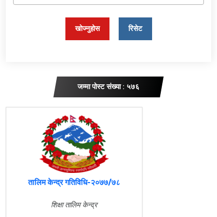
खोज्नुहोस
रिसेट
जम्मा पोस्ट संख्या : ५७६
तालिम केन्द्र गतिविधि-२०७७/७८
शिक्षा तालिम केन्द्र