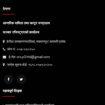
ठेगाना
आन्तरिक मामिला तथा कानून मन्त्रालय
सञ्चार रजिस्ट्रारको कार्यालय
हेटौडा उपमहानगरपालिका, मकवानपुर/ बागमती प्रदेश
फोन नं.: ०५७-५२०२५०
ई-मेल: cro.p3.htd@gmail.com
सन्देश सूचना बोर्ड: १६१८०५७५२०२५०
महत्वपूर्ण लिङ्क