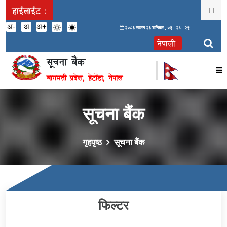
हाईलाईट :
अ-
अ
अ+
२०८३ साउन २३ शनिबार ,
०३ : २८ : २९
सूचना बैंक
बागमती प्रदेश, हेटौंडा, नेपाल
सूचना बैंक
गृहपृष्ठ
सूचना बैंक
फिल्टर