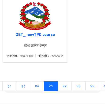
OBT_ newTPD course
शिक्षा तालिम केन्द्र
प्रकाशित :
२०७८/०३/७
संग्रहित :
२०७९/७/२१
३८
३९
४०
४१
४२
४३
४४