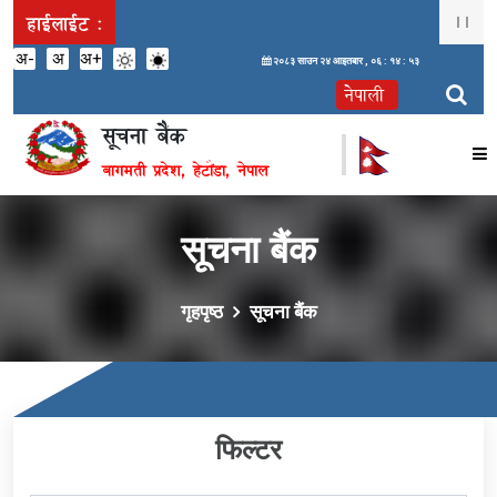
हाईलाईट :
अ-
अ
अ+
२०८३ साउन २४ आइतबार ,
०६ : १४ : ५४
सूचना बैंक
बागमती प्रदेश, हेटौंडा, नेपाल
सूचना बैंक
गृहपृष्ठ
सूचना बैंक
फिल्टर